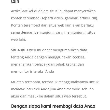
lain
Artikel-artikel di dalam situs ini dapat menyertakan
konten terembed (seperti video, gambar, artikel, dll).
Konten terembed dari situs web lain akan berlaku
sama dengan pengunjung yang mengunjungi situs
web lain.
Situs-situs web ini dapat mengumpulkan data
tentang Anda dengan menggunakan cookies,
menanamkan pelacak dari pihak ketiga, dan
memonitor interaksi Anda
Muatan tertanam, termasuk menggunakannya untuk
melacak interaksi Anda jika Anda memiliki sebuah
akun dan masuk ke dalam situs web tersebut.
Dengan siapa kami membagi data Anda