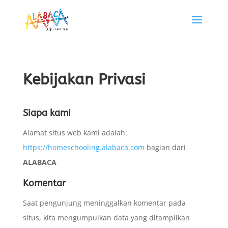
Kebijakan Privasi
Siapa kami
Alamat situs web kami adalah:
https://homeschooling.alabaca.com
bagian dari
ALABACA
Komentar
Saat pengunjung meninggalkan komentar pada
situs, kita mengumpulkan data yang ditampilkan