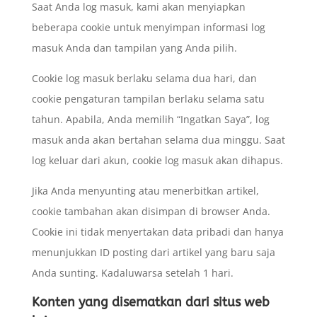
Saat Anda log masuk, kami akan menyiapkan
beberapa cookie untuk menyimpan informasi log
masuk Anda dan tampilan yang Anda pilih.
Cookie log masuk berlaku selama dua hari, dan
cookie pengaturan tampilan berlaku selama satu
tahun. Apabila, Anda memilih “Ingatkan Saya”, log
masuk anda akan bertahan selama dua minggu. Saat
log keluar dari akun, cookie log masuk akan dihapus.
Jika Anda menyunting atau menerbitkan artikel,
cookie tambahan akan disimpan di browser Anda.
Cookie ini tidak menyertakan data pribadi dan hanya
menunjukkan ID posting dari artikel yang baru saja
Anda sunting. Kadaluwarsa setelah 1 hari.
Konten yang disematkan dari situs web