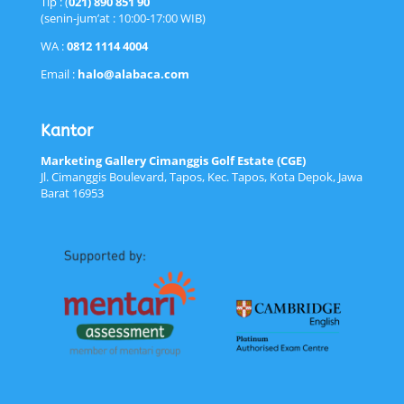
Tlp : (
021) 890 851 90
(senin-jum’at : 10:00-17:00 WIB)
WA :
0812 1114 4004
Email :
halo@alabaca.com
Kantor
Marketing Gallery Cimanggis Golf Estate (CGE)
Jl. Cimanggis Boulevard, Tapos, Kec. Tapos, Kota Depok, Jawa
Barat 16953