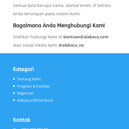
Semua data berupa nama, alamat email, IP Adress
Anda tersimpan pada sistem Kami.
Bagaimana Anda Menghubungi Kami
Silahkan hubungi kami di
bantuan@alabaca.com
atau sosial media kami
@alabaca_ne
.
Kategori
Tentang Kami
Program & Fasilitas
Registrasi
Alabaca Official Store
Kontak