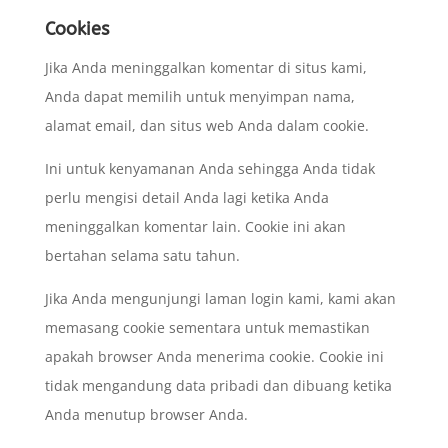
Cookies
Jika Anda meninggalkan komentar di situs kami,
Anda dapat memilih untuk menyimpan nama,
alamat email, dan situs web Anda dalam cookie.
Ini untuk kenyamanan Anda sehingga Anda tidak
perlu mengisi detail Anda lagi ketika Anda
meninggalkan komentar lain. Cookie ini akan
bertahan selama satu tahun.
Jika Anda mengunjungi laman login kami, kami akan
memasang cookie sementara untuk memastikan
apakah browser Anda menerima cookie. Cookie ini
tidak mengandung data pribadi dan dibuang ketika
Anda menutup browser Anda.